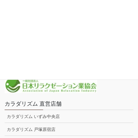
応募フォーム
求人情報・社内資格
新着・ブログ
運営会社
プライバシーポリシー
カラダリズム 直営店舗
カラダリズム いずみ中央店
カラダリズム 戸塚原宿店