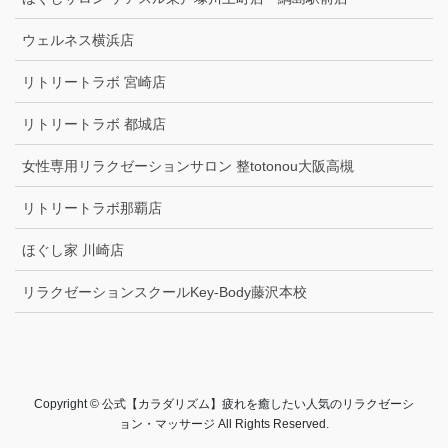
ウェルネス横浜店
リトリートラボ 宮崎店
リトリートラボ 都城店
女性専用リラクゼーションサロン 整totonou大阪高槻
リトリートラボ那覇店
ほぐし家 川崎店
リラクゼーションスクールKey-Body藤沢本校
Copyright © 公式【カラダリズム】疲れを癒したい⼈気のリラクゼーシ
ョン・マッサージ All Rights Reserved.