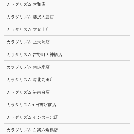
カラダリズム 大和店
カラダリズム 藤沢大庭店
カラダリズム 大倉山店
カラダリズム 上大岡店
カラダリズム 吉野町天神橋店
カラダリズム 南多摩店
カラダリズム 港北高田店
カラダリズム 港南台店
カラダリズムα 日吉駅前店
カラダリズム センター北店
カラダリズム 白楽六角橋店