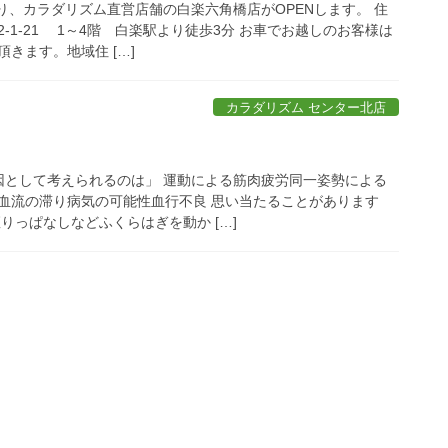
より、カラダリズム直営店舗の白楽六角橋店がOPENします。 住
-1-21 1～4階 白楽駅より徒歩3分 お車でお越しのお客様は
きます。地域住 […]
カラダリズム センター北店
として考えられるのは」 運動による筋肉疲労同一姿勢による
血流の滞り病気の可能性血行不良 思い当たることがあります
りっぱなしなどふくらはぎを動か […]