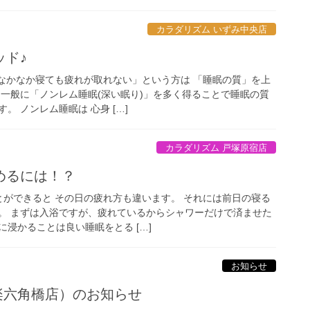
カラダリズム いずみ中央店
ッド♪
なかなか寝ても疲れが取れない」という方は 「睡眠の質」を上
 一般に「ノンレム睡眠(深い眠り)」を多く得ることで睡眠の質
。 ノンレム睡眠は 心身 […]
カラダリズム 戸塚原宿店
めるには！？
ができると その日の疲れ方も違います。 それには前日の寝る
。 まずは入浴ですが、疲れているからシャワーだけで済ませた
浸かることは良い睡眠をとる […]
お知らせ
楽六角橋店）のお知らせ