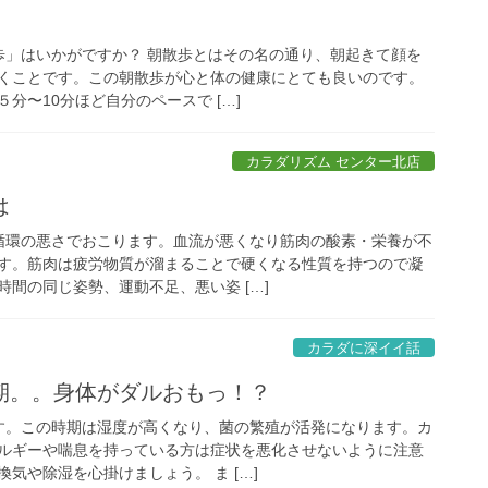
」
」はいかがですか？ 朝散歩とはその名の通り、朝起きて顔を
くことです。この朝散歩が心と体の健康にとても良いのです。
分〜10分ほど自分のペースで […]
カラダリズム センター北店
は
環の悪さでおこります。血流が悪くなり筋肉の酸素・栄養が不
す。筋肉は疲労物質が溜まることで硬くなる性質を持つので凝
間の同じ姿勢、運動不足、悪い姿 […]
カラダに深イイ話
期。。身体がダルおもっ！？
。この時期は湿度が高くなり、菌の繁殖が活発になります。カ
ルギーや喘息を持っている方は症状を悪化させないように注意
気や除湿を心掛けましょう。 ま […]