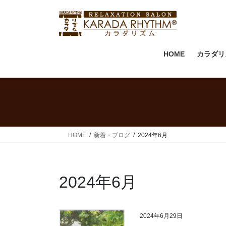
コ
ナ
ン
ビ
テ
ゲ
ン
ー
ツ
シ
HOME
カラダリ
へ
ョ
ス
ン
キ
に
ッ
移
プ
動
HOME
新着・ブログ
2024年6月
2024年6月
2024年6月29日