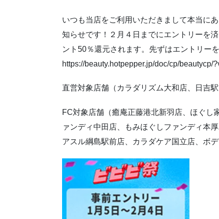
いつも当店をご利用いただきまして本当にあ
知らせです！２月４日までにエントリーを済
ント50％還元されます。先ずはエントリー
https://beauty.hotpepper.jp/doc/cp/beautyc
直営対象店舗（カラダリズム大和店、日吉駅
FC対象店舗（癒庵正藤港北新羽店、ほぐし
ァンディ中田店、もみほぐしファンディ本厚
アスル綱島駅前店、カラダケア国立店、ボデ