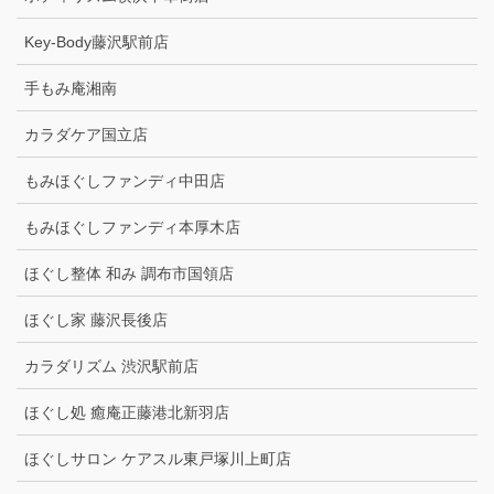
Key-Body藤沢駅前店
手もみ庵湘南
カラダケア国立店
もみほぐしファンディ中田店
もみほぐしファンディ本厚木店
ほぐし整体 和み 調布市国領店
ほぐし家 藤沢長後店
カラダリズム 渋沢駅前店
ほぐし処 癒庵正藤港北新羽店
ほぐしサロン ケアスル東戸塚川上町店