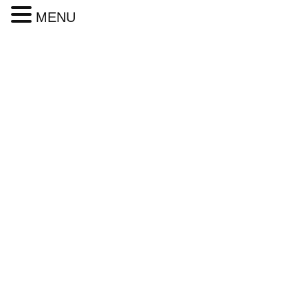
MENU
新着・ブログ
HOME
新着・ブログ
ツボ押しマッサージ
花粉症に効くツボ
2019年3月4日
ツボ押しマッサージ
花粉症に効くツボ