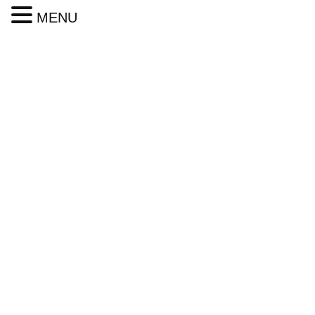
MENU
新着・ブログ
HOME
新着・ブログ
スタッフインタビュー
先輩スタッフの声（細谷）
スタッフインタビュー
先輩スタッフの声（細谷）
様々なもみほぐし店を経験してきました。