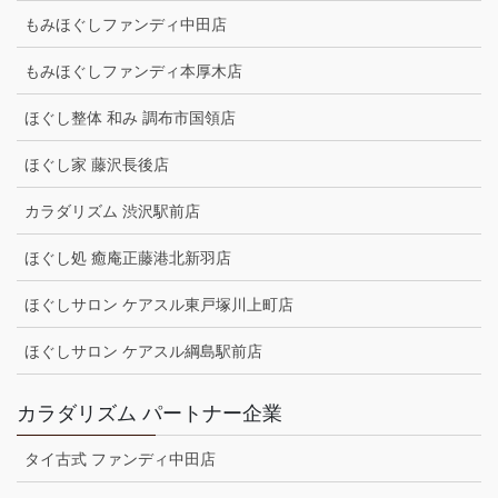
もみほぐしファンディ中田店
もみほぐしファンディ本厚木店
ほぐし整体 和み 調布市国領店
ほぐし家 藤沢長後店
カラダリズム 渋沢駅前店
ほぐし処 癒庵正藤港北新羽店
ほぐしサロン ケアスル東戸塚川上町店
ほぐしサロン ケアスル綱島駅前店
カラダリズム パートナー企業
タイ古式 ファンディ中田店