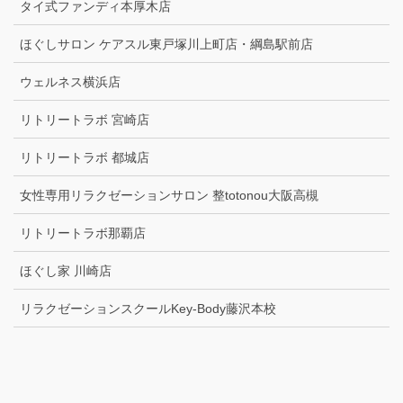
タイ式ファンディ本厚木店
ほぐしサロン ケアスル東戸塚川上町店・綱島駅前店
ウェルネス横浜店
リトリートラボ 宮崎店
リトリートラボ 都城店
女性専用リラクゼーションサロン 整totonou大阪高槻
リトリートラボ那覇店
ほぐし家 川崎店
リラクゼーションスクールKey-Body藤沢本校