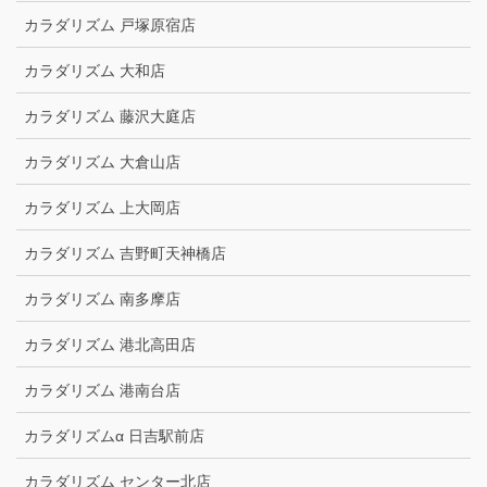
カラダリズム 戸塚原宿店
カラダリズム 大和店
カラダリズム 藤沢大庭店
カラダリズム 大倉山店
カラダリズム 上大岡店
カラダリズム 吉野町天神橋店
カラダリズム 南多摩店
カラダリズム 港北高田店
カラダリズム 港南台店
カラダリズムα 日吉駅前店
カラダリズム センター北店