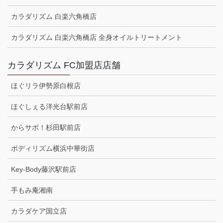
カラダリズム 白楽六角橋店
カラダリズム 白楽六角橋店 全身オイルトリートメント
カラダリズム FC加盟店店舗
ほぐリラ伊勢原白根店
ほぐしぇる洋光台駅前店
からサポ！杉田駅前店
ボディリズム横浜中華街店
Key-Body藤沢駅前店
手もみ庵湘南
カラダケア国立店